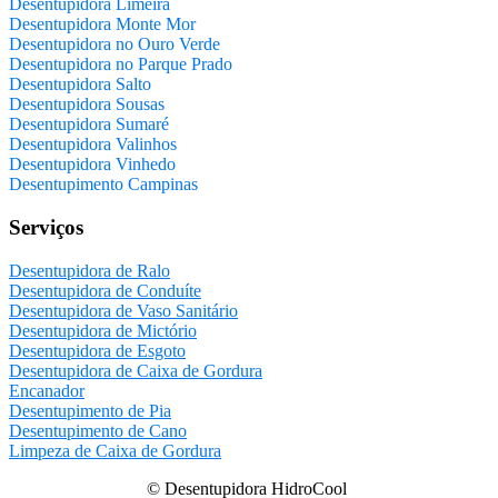
Desentupidora Limeira
Desentupidora Monte Mor
Desentupidora no Ouro Verde
Desentupidora no Parque Prado
Desentupidora Salto
Desentupidora Sousas
Desentupidora Sumaré
Desentupidora Valinhos
Desentupidora Vinhedo
Desentupimento Campinas
Serviços
Desentupidora de Ralo
Desentupidora de Conduíte
Desentupidora de Vaso Sanitário
Desentupidora de Mictório
Desentupidora de Esgoto
Desentupidora de Caixa de Gordura
Encanador
Desentupimento de Pia
Desentupimento de Cano
Limpeza de Caixa de Gordura
© Desentupidora HidroCool