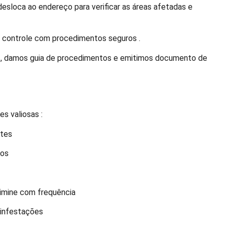
esloca ao endereço para verificar as áreas afetadas e
o controle com procedimentos seguros .
o , damos guia de procedimentos e emitimos documento de
s valiosas :
ntes
dos
limine com frequência
 infestações