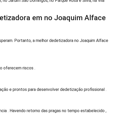
o, no Jardim São Domingos, no Parque Rosa e Silva, na Vila
detizadora em no Joaquim Alface
eram. Portanto, a melhor dedetizadora no Joaquim Alface
o oferecem riscos .
ção e prontos para desenvolver dedetização profissional .
ncia . Havendo retorno das pragas no tempo estabelecido ,